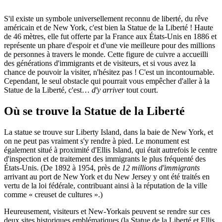
S'il existe un symbole universellement reconnu de liberté, du rêve
américain et de New York, c'est bien la Statue de la Liberté ! Haute
de 46 mètres, elle fut offerte par la France aux États-Unis en 1886 et
représente un phare d'espoir et d'une vie meilleure pour des millions
de personnes à travers le monde. Cette figure de cuivre a accueilli
des générations d'immigrants et de visiteurs, et si vous avez la
chance de pouvoir la visiter, n'hésitez pas ! C'est un incontournable.
Cependant, le seul obstacle qui pourrait vous empêcher d'aller à la
Statue de la Liberté, c'est…
d'y arriver
tout court.
Où se trouve la Statue de la Liberté
La statue se trouve sur Liberty Island, dans la baie de New York, et
on ne peut pas vraiment s'y rendre à pied. Le monument est
également situé à proximité d'Ellis Island, qui était autrefois le centre
d'inspection et de traitement des immigrants le plus fréquenté des
États-Unis. (De 1892 à 1954, près de
12 millions d'immigrants
arrivant au port de New York et du New Jersey y ont été traités en
vertu de la loi fédérale, contribuant ainsi à la réputation de la ville
comme « creuset de cultures ».)
Heureusement, visiteurs et New-Yorkais peuvent se rendre sur ces
deux sites historiques emblématiques (la Statue de la Liberté et Ellis