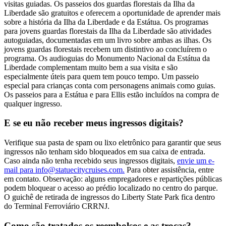
visitas guiadas. Os passeios dos guardas florestais da Ilha da
Liberdade são gratuitos e oferecem a oportunidade de aprender mais
sobre a história da Ilha da Liberdade e da Estátua. Os programas
para jovens guardas florestais da Ilha da Liberdade são atividades
autoguiadas, documentadas em um livro sobre ambas as ilhas. Os
jovens guardas florestais recebem um distintivo ao concluírem o
programa. Os audioguias do Monumento Nacional da Estátua da
Liberdade complementam muito bem a sua visita e são
especialmente úteis para quem tem pouco tempo. Um passeio
especial para crianças conta com personagens animais como guias.
Os passeios para a Estátua e para Ellis estão incluídos na compra de
qualquer ingresso.
E se eu não receber meus ingressos digitais?
Verifique sua pasta de spam ou lixo eletrônico para garantir que seus
ingressos não tenham sido bloqueados em sua caixa de entrada.
Caso ainda não tenha recebido seus ingressos digitais,
envie um e-
mail para
info@statuecitycruises.com
.
Para obter assistência, entre
em contato. Observação: alguns empregadores e repartições públicas
podem bloquear o acesso ao prédio localizado no centro do parque.
O guichê de retirada de ingressos do Liberty State Park fica dentro
do Terminal Ferroviário CRRNJ.
Como são tratados os reembolsos e as trocas?