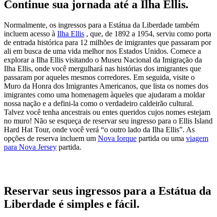
Continue sua jornada até a Ilha Ellis.
Normalmente, os ingressos para a Estátua da Liberdade também
incluem acesso à
Ilha Ellis
,
que, de 1892 a 1954, serviu como porta
de entrada histórica para 12 milhões de imigrantes que passaram por
ali em busca de uma vida melhor nos Estados Unidos. Comece a
explorar a Ilha Ellis visitando o Museu Nacional da Imigração da
Ilha Ellis, onde você mergulhará nas histórias dos imigrantes que
passaram por aqueles mesmos corredores. Em seguida, visite o
Muro da Honra dos Imigrantes Americanos, que lista os nomes dos
imigrantes como uma homenagem àqueles que ajudaram a moldar
nossa nação e a defini-la como o verdadeiro caldeirão cultural.
Talvez você tenha ancestrais ou entes queridos cujos nomes estejam
no muro! Não se esqueça de reservar seu ingresso para o Ellis Island
Hard Hat Tour, onde você verá “o outro lado da Ilha Ellis”. As
opções de reserva incluem um
Nova Iorque
partida ou uma
viagem
para Nova Jersey
partida.
Reservar seus ingressos para a Estátua da
Liberdade é simples e fácil.